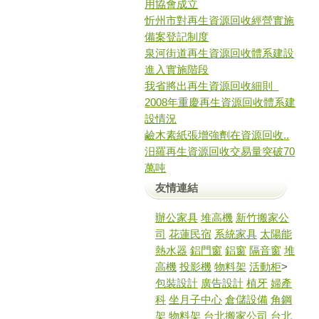
用協會成立
忻州市對再生資源回收經營實施
備案登記制度
泉河街道再生資源回收體系建設
進入實施階段
我省將出再生資源回收細則
2008年重慶再生資源回收體系建
設情況
鹼木素紙張增強劑在資源回收..
汨羅再生資源回收交易量突破70
萬吨
友情連結
辦公家具
堆高機
新竹搬家公
司
花蓮民宿
系統家具
太陽能
熱水器
鋁門窗
鋁窗
隔音窗
堆
高機
投影機
物料架
活動柜
>
包裝設計
廣告設計
植牙
婦產
科
坐月子中心
倉儲設備
角鋼
架
物料架
台北搬家公司
台北