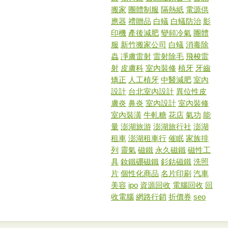
搬家
團體制服
隔熱紙
電源供
應器
禮贈品
白蟻
白蟻防治
影
印機
產後減肥
變頻冷氣
團體
服
新竹搬家公司
白蟻
消毒除
蟲
凈膚雷射
雷射除毛
飛梭雷
射
皮膚科
室內裝修
植牙
牙齒
矯正
人工植牙
中醫減肥
室內
設計
台北室內設計
異位性皮
膚炎
鼻炎
室內設計
室內裝修
室內裝潢
牛軋糖
花店
氣功
能
量
澎湖旅游
澎湖旅行社
澎湖
租車
澎湖租車行
催眠
家族排
列
靈氣
磁鐵
永久磁鐵
磁性工
具
釹鐵硼磁鐵
釤鈷磁鐵
洗照
片
個性化商品
名片印刷
汽車
美容
ipo
資源回收
電腦回收
回
收電腦
網路行銷
折價券
seo