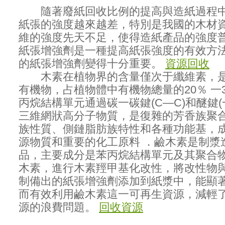
隨著廢紙回收比例的提高與造紙過程中
紙張的強度越來越差，特別是我國的木材
維的強度先天不足，使得造紙產品的強度
紙張增強劑是一種提高紙張強度的有效方
的紙張增強劑變得十分重要。
資源回收
木素在植物界的含量僅次于纖維素，是
有機物，占植物體中有機物總量的20％ 一
丙烷結構單元通過碳一碳鍵(C—C)和醚鍵(
三維網狀高分子物質，是復雜的芳香族聚
族性質、側鏈脂肪族特性和各種功能基，
源物質和重要的化工原料 ．鹼木素是制漿
品，主要成分是苯丙烷結構單元及其聚合
木素，進行木素羥甲基化改性，將改性物
制備出的紙張增強劑添加到紙漿中，能顯
而有效利用鹼木素這一可再生資源，減輕
源的浪費問題。
回收資源