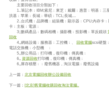
主要回收項目分類如下﹔
1..筆記本﹔IBM;索尼﹔東芝﹔戴爾﹔惠普﹔明基﹔三
洪基﹔苹果﹔長城﹔華碩﹔TCL;長城....
2..台式機﹔品牌機﹔組裝機﹔顯示器﹔CPU;內存卡﹔
卡﹔主板﹔電源﹔
3;;數碼產品﹔數碼相機﹔攝影機﹔投影機﹔單反鏡頭
回收
4,,網絡設備﹔服務器﹔工控機﹔、
回收電腦
scsi硬盤
電話交換機﹔小型機 ﹔
5,,辦公用品﹔打印機，復印機﹔傳真機﹔
6,,
資源回收
打印機，復印機﹔傳真機﹔
6,,庫存積壓﹔﹔廢舊機器，淘汰電腦﹔廢舊設備
上一篇：
北京電腦回收辦公設備回收
下一篇：
[北京]舊電腦收購回收淘汰電腦..