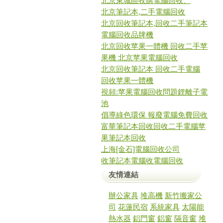
北京東城區收購電腦回收、
北京筆記本,二手電腦回收
北京回收筆記本,回收二手筆記本
電腦回收品牌機
北京回收苹果一體機 回收二手苹
果機 北京苹果電腦回收
北京回收筆記本 回收二手電腦
回收苹果一體機
視頻:苹果電腦回收問題鋰離子電
池
倡導綠色環保 報廢電腦免費回收
富華筆記本回收回收二手電腦苹
果筆記本回收
上海[金石]電腦回收公司
收筆記本電腦收電腦回收
友情連結
辦公家具
堆高機
新竹搬家公
司
花蓮民宿
系統家具
太陽能
熱水器
鋁門窗
鋁窗
隔音窗
堆