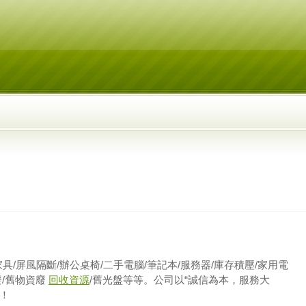
屏風隔斷/辦公桌椅/二手電腦/筆記本/服務器/庫存積壓/家用電
廢/舊物資廢
回收資源
/舊光盤等等。公司以“誠信為本，服務大
！