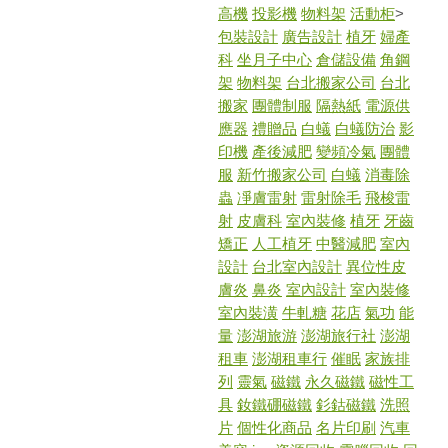
高機
投影機
物料架
活動柜
>
包裝設計
廣告設計
植牙
婦產
科
坐月子中心
倉儲設備
角鋼
架
物料架
台北搬家公司
台北
搬家
團體制服
隔熱紙
電源供
應器
禮贈品
白蟻
白蟻防治
影
印機
產後減肥
變頻冷氣
團體
服
新竹搬家公司
白蟻
消毒除
蟲
凈膚雷射
雷射除毛
飛梭雷
射
皮膚科
室內裝修
植牙
牙齒
矯正
人工植牙
中醫減肥
室內
設計
台北室內設計
異位性皮
膚炎
鼻炎
室內設計
室內裝修
室內裝潢
牛軋糖
花店
氣功
能
量
澎湖旅游
澎湖旅行社
澎湖
租車
澎湖租車行
催眠
家族排
列
靈氣
磁鐵
永久磁鐵
磁性工
具
釹鐵硼磁鐵
釤鈷磁鐵
洗照
片
個性化商品
名片印刷
汽車