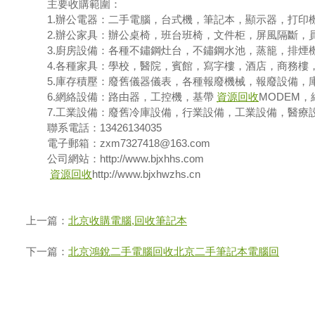
主要收購範圍：
1.辦公電器：二手電腦，台式機，筆記本，顯示器，打印
2.辦公家具：辦公桌椅，班台班椅，文件柜，屏風隔斷，
3.廚房設備：各種不鏽鋼灶台，不鏽鋼水池，蒸籠，排煙
4.各種家具：學校，醫院，賓館，寫字樓，酒店，商務樓
5.庫存積壓：廢舊儀器儀表，各種報廢機械，報廢設備，
6.網絡設備：路由器，工控機，基帶
資源回收
MODEM
7.工業設備：廢舊冷庫設備，行業設備，工業設備，醫療
聯系電話：13426134035
電子郵箱：zxm7327418@163.com
公司網站：http://www.bjxhhs.com
資源回收
http://www.bjxhwzhs.cn
上一篇：
北京收購電腦,回收筆記本
下一篇：
北京鴻銳二手電腦回收北京二手筆記本電腦回