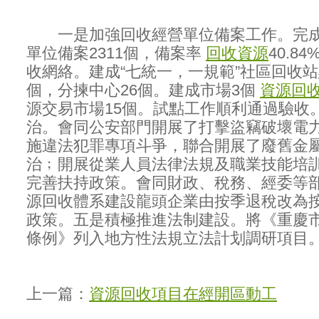
一是加強回收經營單位備案工作。完成
單位備案2311個，備案率
回收資源
40.
收網絡。建成“七統一，一規範”社區回收站
個，分揀中心26個。建成市場3個
資源回
源交易市場15個。試點工作順利通過驗收
治。會同公安部門開展了打擊盜竊破壞電
施違法犯罪專項斗爭，聯合開展了廢舊金
治﹔開展從業人員法律法規及職業技能培訓
完善扶持政策。會同財政、稅務、經委等
源回收體系建設龍頭企業由按季退稅改為
政策。五是積極推進法制建設。將《重慶
條例》列入地方性法規立法計划調研項目
上一篇：
資源回收項目在經開區動工