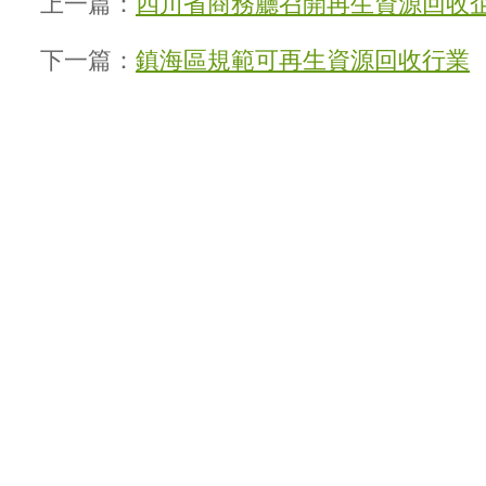
上一篇：
四川省商務廳召開再生資源回收
下一篇：
鎮海區規範可再生資源回收行業