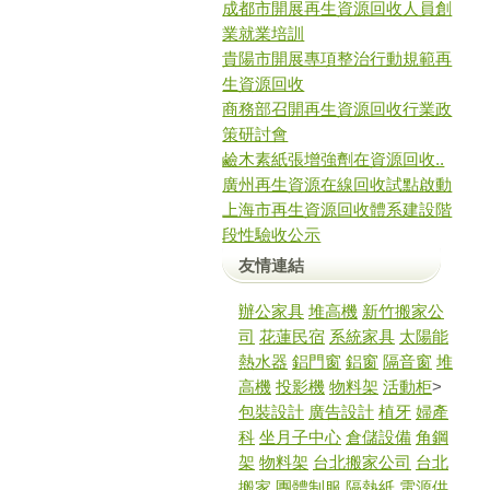
成都市開展再生資源回收人員創
業就業培訓
貴陽市開展專項整治行動規範再
生資源回收
商務部召開再生資源回收行業政
策研討會
鹼木素紙張增強劑在資源回收..
廣州再生資源在線回收試點啟動
上海市再生資源回收體系建設階
段性驗收公示
友情連結
辦公家具
堆高機
新竹搬家公
司
花蓮民宿
系統家具
太陽能
熱水器
鋁門窗
鋁窗
隔音窗
堆
高機
投影機
物料架
活動柜
>
包裝設計
廣告設計
植牙
婦產
科
坐月子中心
倉儲設備
角鋼
架
物料架
台北搬家公司
台北
搬家
團體制服
隔熱紙
電源供