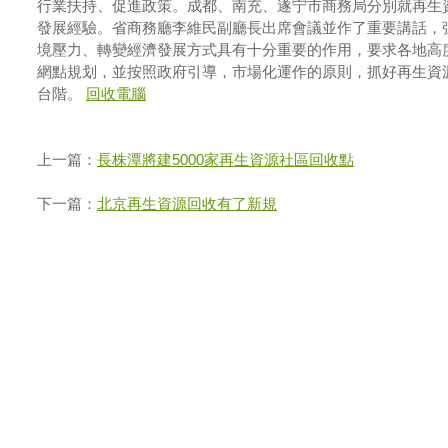
行業扶持、促進政策。成都、南充、遂宁市商務局分別就再生
發展經驗。省商務廳李維民副廳長出席會議並作了重要講話，
境壓力、轉變經濟發展方式具有十分重要的作用，要求各地高
網點規划，並按照政府引導，市場化運作的原則，抓好再生資
台階。
回收電腦
上一篇：
長株潭將建5000家再生資源社區回收點
下一篇：
北京再生資源回收有了新規