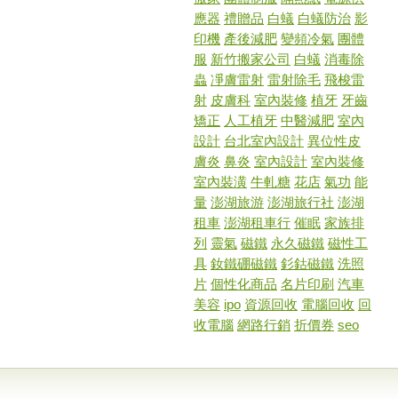
應器
禮贈品
白蟻
白蟻防治
影
印機
產後減肥
變頻冷氣
團體
服
新竹搬家公司
白蟻
消毒除
蟲
凈膚雷射
雷射除毛
飛梭雷
射
皮膚科
室內裝修
植牙
牙齒
矯正
人工植牙
中醫減肥
室內
設計
台北室內設計
異位性皮
膚炎
鼻炎
室內設計
室內裝修
室內裝潢
牛軋糖
花店
氣功
能
量
澎湖旅游
澎湖旅行社
澎湖
租車
澎湖租車行
催眠
家族排
列
靈氣
磁鐵
永久磁鐵
磁性工
具
釹鐵硼磁鐵
釤鈷磁鐵
洗照
片
個性化商品
名片印刷
汽車
美容
ipo
資源回收
電腦回收
回
收電腦
網路行銷
折價券
seo