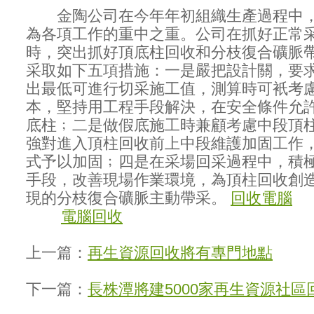
金陶公司在今年年初組織生產過程中，
為各項工作的重中之重。公司在抓好正常
時，突出抓好頂底柱回收和分枝復合礦脈
采取如下五項措施：一是嚴把設計關，要
出最低可進行切采施工值，測算時可衹考
本，堅持用工程手段解決，在安全條件允
底柱﹔二是做假底施工時兼顧考慮中段頂
強對進入頂柱回收前上中段維護加固工作
式予以加固﹔四是在采場回采過程中，積
手段，改善現場作業環境，為頂柱回收創
現的分枝復合礦脈主動帶采。
回收電腦
電腦回收
上一篇：
再生資源回收將有專門地點
下一篇：
長株潭將建5000家再生資源社區